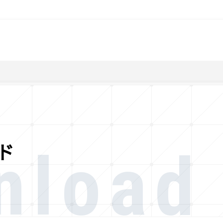
）
nload
ド