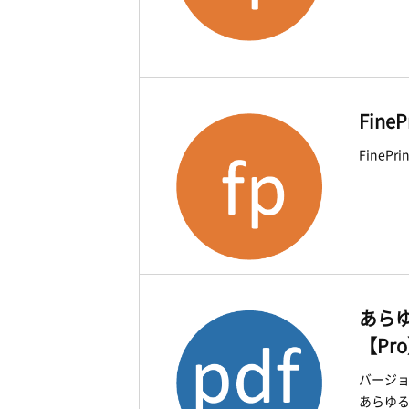
Fine
FinePr
あらゆ
【Pr
バージョン
あらゆる文