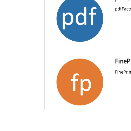
pdfFac
Fin
FineP