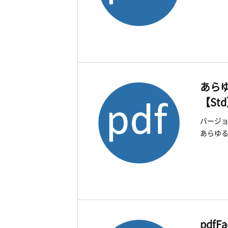
あらゆ
【St
バージョン
あらゆる
pdfF