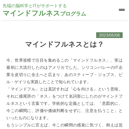
先端の脳科学とITがサポートする
マインドフルネス
プログラム
2023/05/08
マインドフルネスとは？
今、世界規模で注目を集めるこの「マインドフルネス」、実は
最初に大流行したのはアメリカでした。シリコンバレーのIT企
業を皮切りに全土へと広まり、あのスティーブ・ジョブス、ビ
ル・ゲイツも実践したことで知られています。
「マインドフル」とは直訳すれば「心を向ける」という意味。
それに接尾辞の「ネス」をつけて名詞形にしたのがマインドフ
ルネスという言葉です。学術的な定義としては、「意図的に、
今この瞬間に、評価や価値判断をせずに、注意を払うこと」と
いったものになります。
もうシンプルに言えば、今この瞬間の感覚に気づく、例えば息