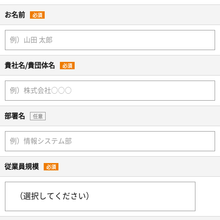
お名前
必須
貴社名/貴団体名
必須
部署名
任意
従業員規模
必須