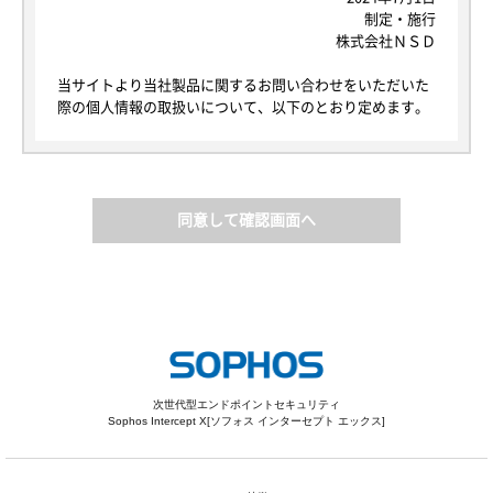
制定・施行
株式会社ＮＳＤ
当サイトより当社製品に関するお問い合わせをいただいた
際の個人情報の取扱いについて、以下のとおり定めます。
1. 個人情報について
本規定における個人情報とは、当社が当サイトを通じて取
得する個人情報の保護に関する法律にいう「個人情報」を
指し、生存する個人に関する情報であって、当該情報に含
同意して確認画面へ
まれる氏名、生年月日その他の記述等により特定の個人を
識別できるもの又は個人識別符号が含まれるものを指しま
す。
以後、当サイトを通じて取得した個人情報を単に「個人情
報」といい、そのご本人を「お客様」と定義します。な
お、本規定で用いられる「個人データ」は、個人情報保護
法における個人データと同じ意味で使用します。
次世代型エンドポイントセキュリティ
2. 利用目的
Sophos Intercept X[ソフォス インターセプト エックス]
当社は、以下の目的に必要な範囲で、個人情報を利用いた
します。以下の目的の範囲を超えて個人情報を利用する場
合には、事前に適切な方法でお客様からの同意を得るもの