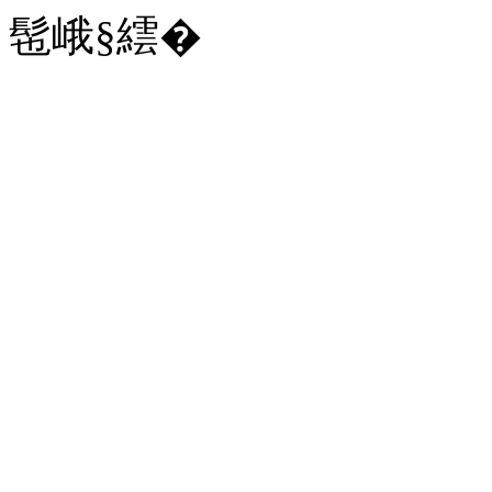
髢峨§繧�