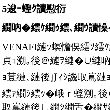
5
逡ｰ蟶ｸ讀懃衍
繝吶�繧ｹ繝ｩ繧､繝ｳ讀懆ｨ
VENAFI縺ｯ螟憺俣繧ｿ
貞ｮ溯｡後＠縺ｦ縺�∪縺吶
ｮ荳縺､縺後∬ｨｼ譏取嶌
繧ｧ繝ｼ繧ｯ�峨ｒ螳溯｡後
取嶌縺後し繝ｼ繝舌�繝ｻ