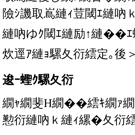
險ｼ譏取嶌縺ｨ荳閾ｴ縺吶
縺吶ゆｸ閾ｴ縺励↑縺��
炊逕ｱ縺ｮ騾夂衍繧定｡後＞
逡ｰ蟶ｸ騾夂衍
繝ｬ繝斐Η繝��繧ｷ繝ｧ繝
懃衍縺吶ｋ縺ｨ縲�夂衍繧