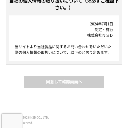
当社の個人情報の取り扱いについて（※必ずご確認下
さい。）
2024年7月1日
制定・施行
株式会社ＮＳＤ
当サイトより当社製品に関するお問い合わせをいただいた
際の個人情報の取扱いについて、以下のとおり定めます。
1. 個人情報について
本規定における個人情報とは、当社が当サイトを通じて取
得する個人情報の保護に関する法律にいう「個人情報」を
指し、生存する個人に関する情報であって、当該情報に含
同意して確認画面へ
まれる氏名、生年月日その他の記述等により特定の個人を
識別できるもの又は個人識別符号が含まれるものを指しま
す。
以後、当サイトを通じて取得した個人情報を単に「個人情
報」といい、そのご本人を「お客様」と定義します。な
お、本規定で用いられる「個人データ」は、個人情報保護
Copyright ©
2026 NSD CO., LTD.
法における個人データと同じ意味で使用します。
All Rights Reserved.