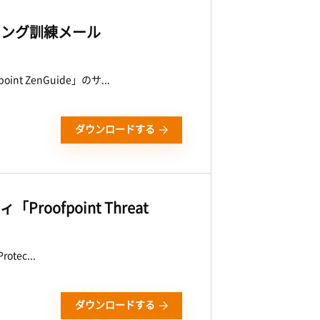
シング訓練メール
ZenGuide」のサ...
ダウンロードする
oofpoint Threat
tec...
ダウンロードする