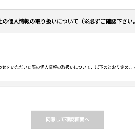
社の個人情報の取り扱いについて（※必ずご確認下さい
わせをいただいた際の個人情報の取扱いについて、以下のとおり定めま
サイトを通じて取得する個人情報の保護に関する法律にいう「個人情報
日その他の記述等により特定の個人を識別できるもの又は個人識別符号
報を単に「個人情報」といい、そのご本人を「お客様」と定義します。
と同じ意味で使用します。
同意して確認画面へ
人情報を利用いたします。以下の目的の範囲を超えて個人情報を利用す
客様から個別に利用目的の通知を求められた場合には遅滞なく通知いた