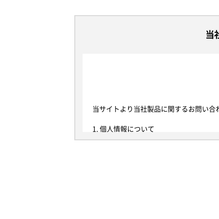
当
当サイトより当社製品に関するお問い合
1. 個人情報について
本規定における個人情報とは、当社が当
って、当該情報に含まれる氏名、生年月
以後、当サイトを通じて取得した個人情
は、個人情報保護法における個人データ
2. 利用目的
当社は、以下の目的に必要な範囲で、個
らの同意を得るものとします。また、お