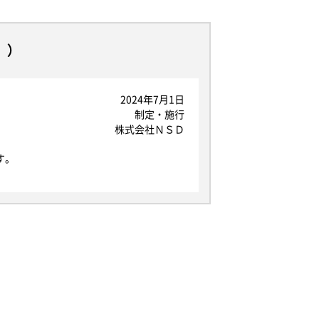
。）
2024年7月1日
制定・施行
株式会社ＮＳＤ
す。
」を指し、生存する個人に関する情報であ
が含まれるものを指します。
なお、本規定で用いられる「個人データ」
る場合には、事前に適切な方法でお客様か
します。