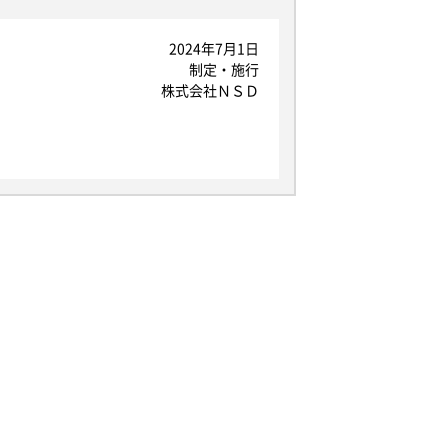
2024年7月1日
制定・施行
株式会社ＮＳＤ
」を指し、生存する個人に関する情報であ
が含まれるものを指します。
なお、本規定で用いられる「個人データ」
る場合には、事前に適切な方法でお客様か
します。