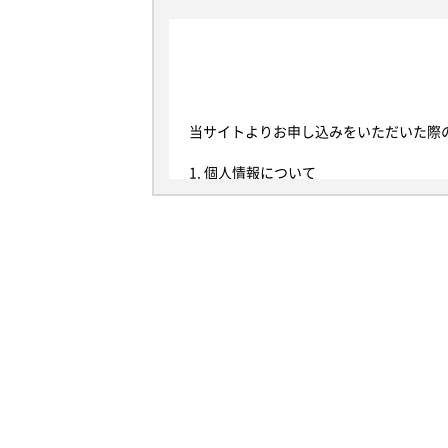
当サイトよりお申し込みをいただいた際
1. 個人情報について
本規定における個人情報とは、当社が当
って、当該情報に含まれる氏名、生年月
以後、当サイトを通じて取得した個人情
は、個人情報保護法における個人データ
2. 利用目的
当社は、以下の目的に必要な範囲で、個
らの同意を得るものとします。また、お
当社は、当サイトにおいて、以下のお客
(1) お問い合わせ者様に関する情報
当社は、お客様の氏名、メールアドレス
"これらは、以下の目的で利用されます。
・お客様からのトライアル申込に対する