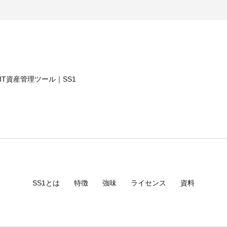
品・サービスに関する情報の提供
プション機能の評価をご希望の場合）"
質向上、新サービスの開発のために、お客様を特定しない形でお客様情
利用する場合には、お客様へ利用目的および取得するお客様情報の項目
のIT資産管理ツール｜
SS1
当サイトを通じて取得したお客様の個人データを第三者に提供すること
、第三者に個人情報を提供することがあります。
めに必要がある場合
育成の推進のために特に必要がある場合
はその委託を受けた者が法令の定める事務を遂行することに対して協力す
において、個人データの取扱いの全部又は一部を委託する場合がありま
SS1とは
特徴
強味
ライセンス
資料
たって守秘義務に関する事項等を定め、委託先に対する必要かつ適切な
提供いただくかどうかは任意ですが、当サイトを通じて当社