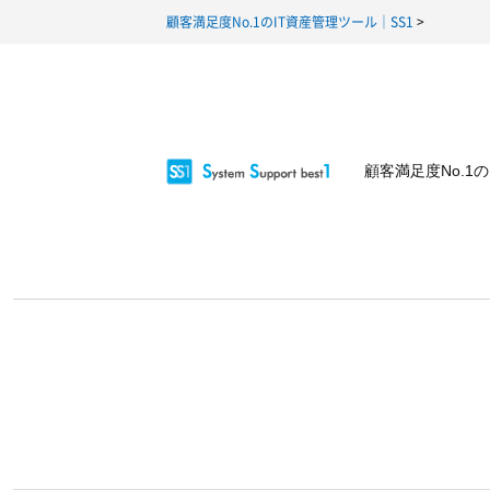
・当社およびグループ会社で取り扱う製
顧客満足度No.1のIT資産管理ツール｜SS1
・評価版ソフトウェアの手配（※一部オ
上記に定めるもののほか、当社製品の品
た利用目的の範囲を超えてお客様情報を
同意を得るものとします。
顧客満足度No.1
3. 個人データの第三者提供
当社は、お客様の同意を得ることなく、
ことが困難であり、かつ以下の場合には
(1) 人の生命、身体又は財産の保護のた
(2) 公衆衛生の向上又は児童の健全な
(3) 国の機関若しくは地方公共団体又
(4) その他法令で認められる場合
4. 個人データの取扱いの委託
当社は、利用目的の達成に必要な範囲内
格性を十分審査するとともに、契約にあ
5. 任意性及びお客様に生じる結果
お客様は当サイトを通じて個人情報をご