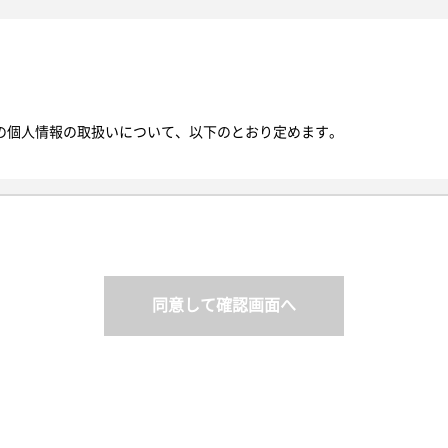
の個人情報の取扱いについて、以下のとおり定めます。
サイトを通じて取得する個人情報の保護に関する法律にいう「個人情報
日その他の記述等により特定の個人を識別できるもの又は個人識別符号
報を単に「個人情報」といい、そのご本人を「お客様」と定義します。
と同じ意味で使用します。
同意して確認画面へ
人情報を利用いたします。以下の目的の範囲を超えて個人情報を利用す
客様から個別に利用目的の通知を求められた場合には遅滞なく通知いた
様情報を取得することがあります。
、所属する団体名、電話番号を取得することがあります。
回答