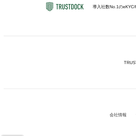
導入社数No.1のeKY
3. 個人データの第三者提供
当社は、お客様の同意を得ることなく、
ることが困難であり、かつ以下の場合に
(1) 人の生命、身体又は財産の保護のた
(2) 公衆衛生の向上又は児童の健全な
(3) 国の機関若しくは地方公共団体又
(4) その他法令で認められる場合
4. 個人データの取扱いの委託
TRU
当社は、利用目的の達成に必要な範囲内
格性を十分審査するとともに、契約にあ
5. 任意性及びお客様に生じる結果
お客様は当サイトを通じて個人情報をご
が必要とする個人情報を取得できない場
6. 個人データ等の開示
会社情報
当社は、お客様（ご本人に限ります。本
様に対し、遅滞なくこれを開示します。
い決定をした場合には、その旨を遅滞な
(1) お客様又は第三者の生命、身体、