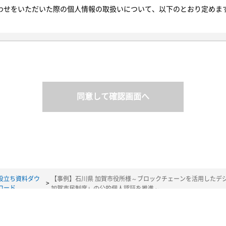
わせをいただいた際の個人情報の取扱いについて、以下のとおり定めま
サイトを通じて取得する個人情報の保護に関する法律にいう「個人情報
日その他の記述等により特定の個人を識別できるもの又は個人識別符号
報を単に「個人情報」といい、そのご本人を「お客様」と定義します。
と同じ意味で使用します。
同意して確認画面へ
人情報を利用いたします。以下の目的の範囲を超えて個人情報を利用す
客様から個別に利用目的の通知を求められた場合には遅滞なく通知いた
様情報を取得することがあります。
、部署名、都道府県、メールアドレス、電話番号、お客様の立場を取得
回答
品・サービスに関する情報の提供"
役立ち資料ダウ
【事例】石川県 加賀市役所様～ブロックチェーンを活用したデジタ
ロード
加賀市民制度」の公的個人認証を推進～
質向上、新サービスの開発のために、お客様を特定しない形でお客様情
利用する場合には、お客様へ利用目的および取得するお客様情報の項目