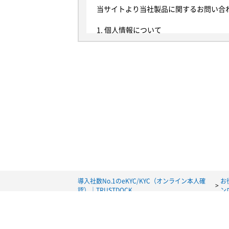
当サイトより当社製品に関するお問い合
1. 個人情報について
本規定における個人情報とは、当社が当
って、当該情報に含まれる氏名、生年月
以後、当サイトを通じて取得した個人情
は、個人情報保護法における個人データ
2. 利用目的
当社は、以下の目的に必要な範囲で、個
らの同意を得るものとします。また、お
当社は、当サイトにおいて、以下のお客
(1) お問い合わせ者様に関する情報
当社は、お客様の氏名、所属する団体名
"これらは、以下の目的で利用されます。
・お客様からのお問い合わせに対する
・当社およびグループ会社で取り扱う製
導入社数No.1のeKYC/KYC（オンライン本人確
お
認）｜TRUSTDOCK
ン
上記に定めるもののほか、当社製品の品
た利用目的の範囲を超えてお客様情報を
同意を得るものとします。