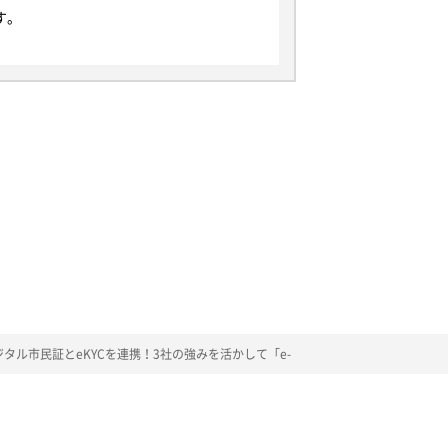
す。
」を指し、生存する個人に関する情報であ
が含まれるものを指します。
なお、本規定で用いられる「個人データ」
る場合には、事前に適切な方法でお客様か
します。
することがあります。
ル市民証とeKYCを連携！3社の強みを活かして「e-
報を分析することがあります。上記に掲げ
を明示し、事前に適切な方法でお客様から