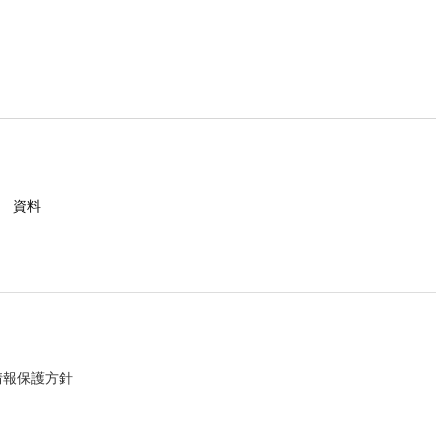
とはありません。なお、お客様の同意を得
る必要がある場合
資料
す。この場合、当社は、委託先としての適
監督を行います。
情報保護方針
提供記録の開示を求められたときは、お客
は一部を開示しないこともあり、開示しな