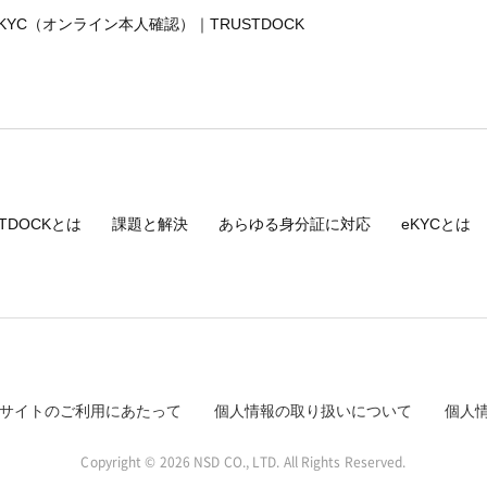
C/KYC（オンライン本人確認）｜
TRUSTDOCK
本サービスを通じて取得したお客様の個人データを第三者に提供するこ
は、第三者に個人情報を提供することがあります。
めに必要がある場合
育成の推進のために特に必要がある場合
はその委託を受けた者が法令の定める事務を遂行することに対して協力す
STDOCKとは
課題と解決
あらゆる身分証に対応
eKYCとは
において、個人データの取扱いの全部又は一部を委託する場合がありま
たって守秘義務に関する事項等を定め、委託先に対する必要かつ適切な
提供いただくかどうかは任意ですが、当サイトを通じて当社
合には、適切な対応、情報をご提供できないことがあります。
サイトのご利用にあたって
個人情報の取り扱いについて
個人
条において以下同じです。）から当社の保有する個人データ又は第三者
但し、開示することにより次のいずれかに該当する場合は、その全部又
く通知します。
Copyright ©
2026 NSD CO., LTD.
All Rights Reserved.
財産その他の権利利益を害するおそれがある場合