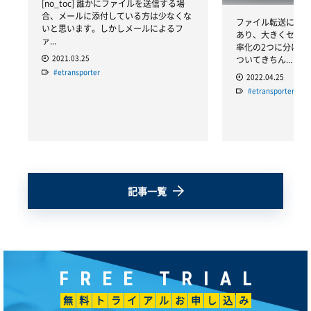
[no_toc] 誰かにファイルを送信する場
合、メールに添付している方は少なくな
ファイル転送にはさ
いと思います。しかしメールによるフ
あり、大きくセキュ
ァ...
率化の2つに分けら
2021.03.25
ついてきちん...
#etransporter
2022.04.25
#etransporter
記事一覧
F
R
E
E
T
R
I
A
L
無
料
ト
ラ
イ
ア
ル
お
申
し
込
み