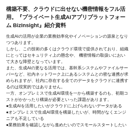
構築不要、クラウドに出せない機密情報をフル活
用。『プライベート生成AIアプリプラットフォー
ム BizInsight』紹介資料
生成AIの活用が企業の業務効率化やイノベーションの源泉となり
つつあります。
しかし、この技術の多くはクラウド環境で提供されており、組織
にとってはセキュリティ上の懸念や、 機密情報の取扱いにおい
て大きな障壁となっています。
また、生成AIの更なる活用では、基幹系システムやファイルサー
バーなど、社内ネットワーク上にあるシステムとの密な連携が求
められますが、社内に存在する全てのデータをクラウドに連携す
るのは現実的ではありません。
一方、オンプレミスで生成AI環境を一から構築するのも、初期コ
ストがかかったり構築が必要といった課題があります。
●生成AIを活用したいがクラウドに上げられないデータがある
●オンプレミスで生成AI環境を構築したいが、時間がなくエンジ
ニアも不足している
●業務効果を確認しながら進めたいのでスモールスタートしたい