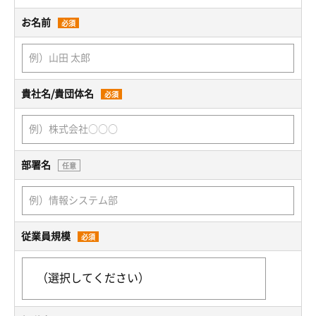
お名前
必須
貴社名/貴団体名
必須
部署名
任意
従業員規模
必須