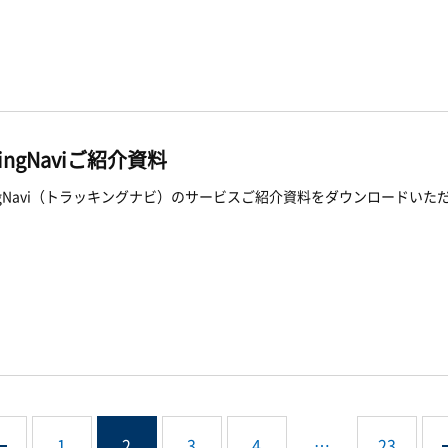
kingNaviご紹介資料
kingNavi（トラッキングナビ）のサービスご紹介資料をダウンロードいた
1
2
3
4
…
23