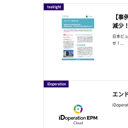
tealright
【事
減少
日本ピ
せ！...
iDoperation
エンド
iDope