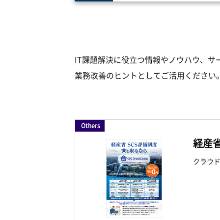
eTransporter
eTra COLLABO
i
SPCMailエスティ―
Venafi
cop
IT課題解決に役立つ情報やノウハウ、サ
業務改善のヒントとしてご活用ください
TrackingNavi
AIkotoba
まなＢ
Frespec-Link Powered by AIkotoba
Others
経産省
QuickReception
Quick Digest
クラウド