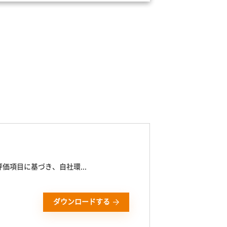
Swivel Secure
rAudit
epower-clip
FinePrint
on SC
ーニングプログラム
Trustdock
評価項目に基づき、自社環...
ダウンロードする