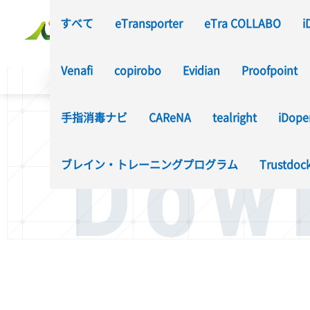
すべて
eTransporter
eTra COLLABO
i
Venafi
copirobo
Evidian
Proofpoint
TOP
お役立ち資料ダウンロード
手指消毒ナビ
CAReNA
tealright
iDope
Dow
お役立ち資料ダウ
ブレイン・トレーニングプログラム
Trustdoc