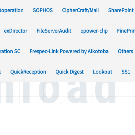
Doperation
SOPHOS
CipherCraft/Mail
SharePoint
exDirector
FileServerAudit
epower-clip
FinePri
ration SC
Frespec-Link Powered by AIkotoba
Others
nload
ンロード(マインドフルネス
k
QuickReception
Quick Digest
Lookout
SS1