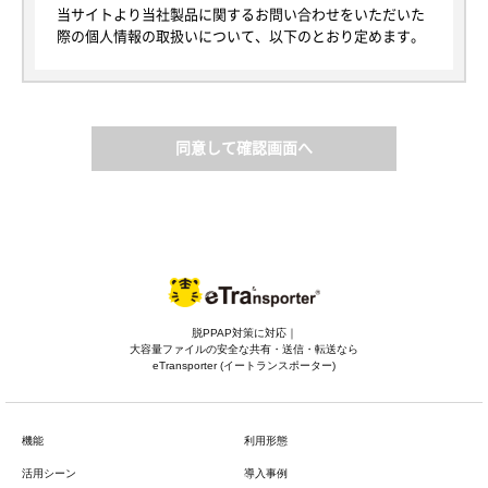
当サイトより当社製品に関するお問い合わせをいただいた
際の個人情報の取扱いについて、以下のとおり定めます。
1. 個人情報について
本規定における個人情報とは、当社が当サイトを通じて取
得する個人情報の保護に関する法律にいう「個人情報」を
指し、生存する個人に関する情報であって、当該情報に含
同意して確認画面へ
まれる氏名、生年月日その他の記述等により特定の個人を
識別できるもの又は個人識別符号が含まれるものを指しま
す。
以後、当サイトを通じて取得した個人情報を単に「個人情
報」といい、そのご本人を「お客様」と定義します。な
お、本規定で用いられる「個人データ」は、個人情報保護
法における個人データと同じ意味で使用します。
脱PPAP対策に対応｜
2. 利用目的
大容量ファイルの安全な共有・送信・転送なら
当社は、以下の目的に必要な範囲で、個人情報を利用いた
eTransporter (イートランスポーター)
します。以下の目的の範囲を超えて個人情報を利用する場
合には、事前に適切な方法でお客様からの同意を得るもの
とします。また、お客様から個別に利用目的の通知を求め
機能
利用形態
られた場合には遅滞なく通知いたします。
当社は、当サイトにおいて、以下のお客様情報を取得する
活用シーン
導入事例