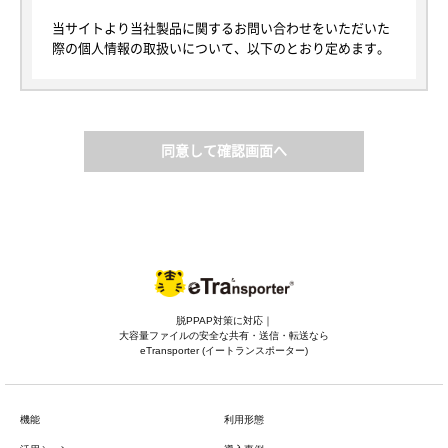
当サイトより当社製品に関するお問い合わせをいただいた
際の個人情報の取扱いについて、以下のとおり定めます。
1. 個人情報について
本規定における個人情報とは、当社が当サイトを通じて取
得する個人情報の保護に関する法律にいう「個人情報」を
指し、生存する個人に関する情報であって、当該情報に含
同意して確認画面へ
まれる氏名、生年月日その他の記述等により特定の個人を
識別できるもの又は個人識別符号が含まれるものを指しま
す。
以後、当サイトを通じて取得した個人情報を単に「個人情
報」といい、そのご本人を「お客様」と定義します。な
お、本規定で用いられる「個人データ」は、個人情報保護
法における個人データと同じ意味で使用します。
脱PPAP対策に対応｜
2. 利用目的
大容量ファイルの安全な共有・送信・転送なら
当社は、以下の目的に必要な範囲で、個人情報を利用いた
eTransporter (イートランスポーター)
します。以下の目的の範囲を超えて個人情報を利用する場
合には、事前に適切な方法でお客様からの同意を得るもの
とします。また、お客様から個別に利用目的の通知を求め
機能
利用形態
られた場合には遅滞なく通知いたします。