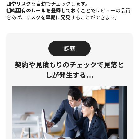
囲やリスク
を自動でチェックします。
組織固有のルールを登録しておくことで
レビューの品質
をあげ、
リスクを早期に発見
することができます。
課題
契約や見積もりのチェックで
見落と
しが発生する...