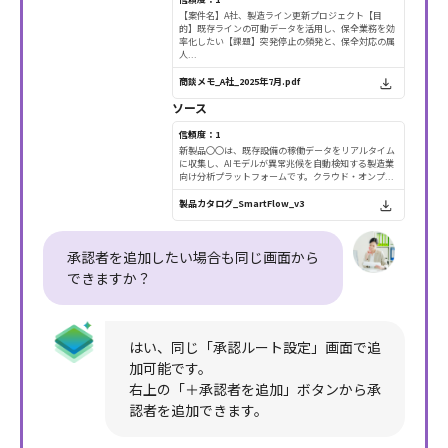
【案件名】A社、製造ライン更新プロジェクト【目
的】既存ラインの可動データを活用し、保全業務を効
率化したい【課題】突発停止の頻発と、保全対応の属
人...
商談メモ_A社_2025年7月.pdf
ソース
信頼度：1
新製品〇〇は、既存設備の稼働データをリアルタイム
に収集し、AIモデルが異常兆候を自動検知する製造業
向け分析プラットフォームです。クラウド・オンプ...
製品カタログ_SmartFlow_v3
承認者を追加したい場合も同じ画面から
できますか？
はい、同じ「承認ルート設定」画面で追
加可能です。
右上の「＋承認者を追加」ボタンから承
認者を追加できます。