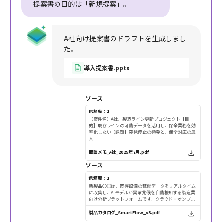
提案書の目的は「新規提案」。
A社向け提案書のドラフトを生成しまし
た。
導入提案書.pptx
ソース
信頼度：1
【案件名】A社、製造ライン更新プロジェクト【目
的】既存ラインの可動データを活用し、保全業務を効
率化したい【課題】突発停止の頻発と、保全対応の属
人...
商談メモ_A社_2025年7月.pdf
ソース
信頼度：1
新製品〇〇は、既存設備の稼働データをリアルタイム
に収集し、AIモデルが異常兆候を自動検知する製造業
向け分析プラットフォームです。クラウド・オンプ...
製品カタログ_SmartFlow_v3.pdf