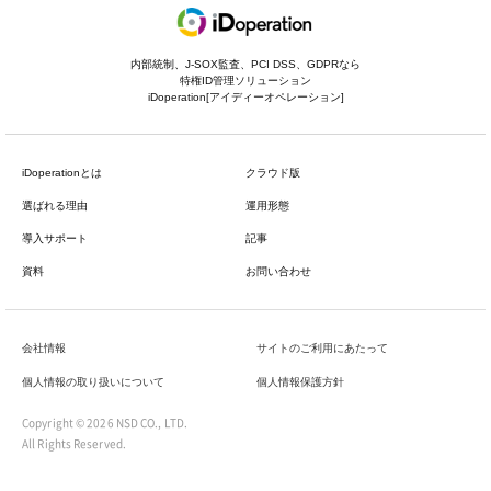
内部統制、J-SOX監査、PCI DSS、GDPRなら
特権ID管理ソリューション
iDoperation[アイディーオペレーション]
iDoperationとは
クラウド版
選ばれる理由
運用形態
導入サポート
記事
資料
お問い合わせ
会社情報
サイトのご利用にあたって
個人情報の取り扱いについて
個人情報保護方針
Copyright ©
2026 NSD CO., LTD.
All Rights Reserved.