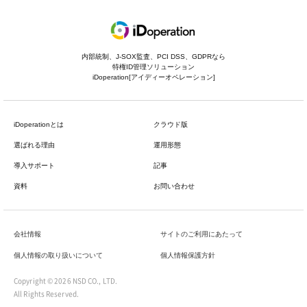
内部統制、J-SOX監査、PCI DSS、GDPRなら
特権ID管理ソリューション
iDoperation[アイディーオペレーション]
iDoperationとは
クラウド版
選ばれる理由
運用形態
導入サポート
記事
資料
お問い合わせ
会社情報
サイトのご利用にあたって
個人情報の取り扱いについて
個人情報保護方針
Copyright ©
2026 NSD CO., LTD.
All Rights Reserved.