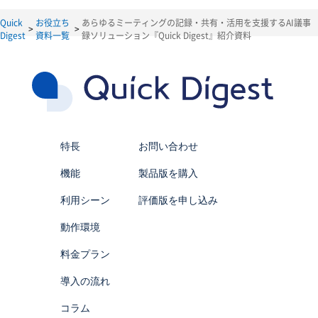
以後、当サイトを通じて取得した個人情報を単に「個人情
報」といい、そのご本人を「お客様」と定義します。な
Quick
お役立ち
あらゆるミーティングの記録・共有・活用を支援するAI議事
お、本規定で用いられる「個人データ」は、個人情報保護
Digest
資料一覧
録ソリューション『Quick Digest』紹介資料
法における個人データと同じ意味で使用します。
2. 利用目的
当社は、以下の目的に必要な範囲で、個人情報を利用いた
します。以下の目的の範囲を超えて個人情報を利用する場
合には、事前に適切な方法でお客様からの同意を得るもの
とします。また、お客様から個別に利用目的の通知を求め
られた場合には遅滞なく通知いたします。
特長
お問い合わせ
当社は、当サイトにおいて、以下のお客様情報を取得する
機能
製品版を購入
ことがあります。
(1) お問い合わせ者様に関する情報
利用シーン
評価版を申し込み
当社は、お客様の氏名、所属する団体名、部署名、都道府
県、メールアドレス、電話番号、お客様の立場を取得する
動作環境
ことがあります。
"これらは、以下の目的で利用されます。
料金プラン
・お客様からのお問い合わせに対する回答
・当社およびグループ会社で取り扱う製品・サービスに
導入の流れ
関する情報の提供"
コラム
上記に定めるもののほか、当社製品の品質向上、新サービ