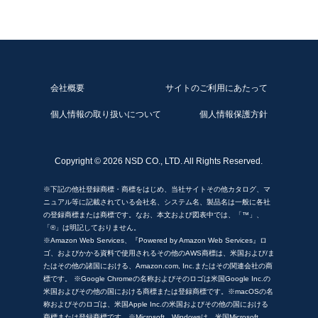
スの開発のために、お客様を特定しない形でお客様情報を
分析することがあります。上記に掲げた利用目的の範囲を
超えてお客様情報を利用する場合には、お客様へ利用目的
および取得するお客様情報の項目を明示し、事前に適切な
方法でお客様から同意を得るものとします。
会社概要
サイトのご利用にあたって
3. 個人データの第三者提供
当社は、お客様の同意を得ることなく、本サービスを通じ
個人情報の取り扱いについて
個人情報保護方針
て取得したお客様の個人データを第三者に提供することは
ありません。なお、お客様の同意を得ることが困難であ
り、かつ以下の場合には、第三者に個人情報を提供するこ
Copyright ©
2026 NSD CO., LTD. All Rights Reserved.
とがあります。
(1) 人の生命、身体又は財産の保護のために必要がある場合
※下記の他社登録商標・商標をはじめ、当社サイトその他カタログ、マ
(2) 公衆衛生の向上又は児童の健全な育成の推進のために特
ニュアル等に記載されている会社名、システム名、製品名は一般に各社
に必要がある場合
の登録商標または商標です。なお、本文および図表中では、「™」、
(3) 国の機関若しくは地方公共団体又はその委託を受けた者
「®」は明記しておりません。
が法令の定める事務を遂行することに対して協力する必要
※Amazon Web Services、『Powered by Amazon Web Services』ロ
がある場合
ゴ、およびかかる資料で使用されるその他のAWS商標は、米国および/ま
(4) その他法令で認められる場合
たはその他の諸国における、Amazon.com, Inc.またはその関連会社の商
標です。 ※Google Chromeの名称およびそのロゴは米国Google Inc.の
米国およびその他の国における商標または登録商標です。※macOSの名
4. 個人データの取扱いの委託
称およびそのロゴは、米国Apple Inc.の米国およびその他の国における
当社は、利用目的の達成に必要な範囲内において、個人デ
商標または登録商標です。※Microsoft、Windowsは、米国Microsoft