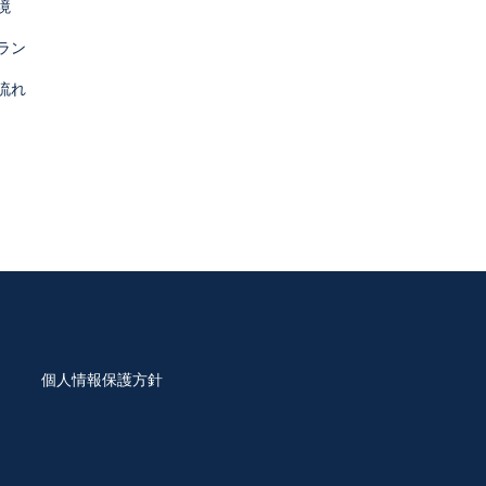
境
ラン
す。この場合、当社は、委託先としての適
流れ
監督を行います。
提供記録の開示を求められたときは、お客
は一部を開示しないこともあり、開示しな
個人情報保護方針
又は削除（以下「訂正等」といいます。）