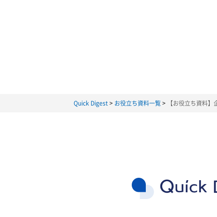
は、個人情報保護法における個人データ
2. 利用目的
当社は、以下の目的に必要な範囲で、個
らの同意を得るものとします。また、お
当社は、当サイトにおいて、以下のお客
(1) お問い合わせ者様に関する情報
当社は、お客様の氏名、所属する団体名
"これらは、以下の目的で利用されます。
・お客様からのお問い合わせに対する
・当社およびグループ会社で取り扱う製
Quick Digest
お役立ち資料一覧
【お役立ち資料】
上記に定めるもののほか、当社製品の品
た利用目的の範囲を超えてお客様情報を
同意を得るものとします。
3. 個人データの第三者提供
当社は、お客様の同意を得ることなく、
ることが困難であり、かつ以下の場合に
(1) 人の生命、身体又は財産の保護のた
(2) 公衆衛生の向上又は児童の健全な
(3) 国の機関若しくは地方公共団体又