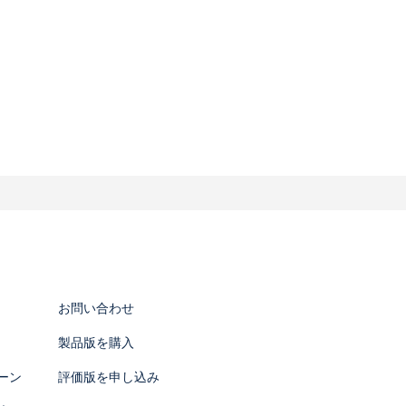
る場合には、事前に適切な方法でお客様か
します。
することがあります。
報を分析することがあります。上記に掲げ
を明示し、事前に適切な方法でお客様から
お問い合わせ
とはありません。なお、お客様の同意を得
製品版を購入
ーン
評価版を申し込み
る必要がある場合