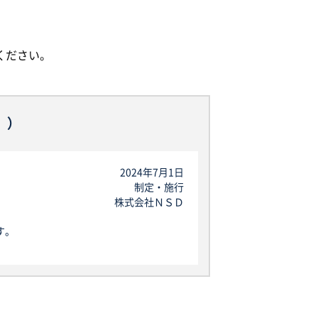
ください。
。）
2024年7月1日
制定・施行
株式会社ＮＳＤ
す。
」を指し、生存する個人に関する情報であ
が含まれるものを指します。
なお、本規定で用いられる「個人データ」