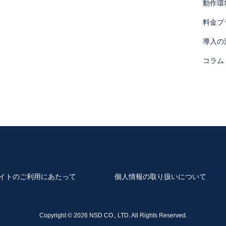
動作環
料金プ
において、個人データの取扱いの全部又は一部を委託する場合がありま
導入の
たって守秘義務に関する事項等を定め、委託先に対する必要かつ適切な
コラム
提供いただくかどうかは任意ですが、当サイトを通じて当社
合には、適切な対応、情報をご提供できないことがあります。
条において以下同じです。）から当社の保有する個人データ又は第三者
但し、開示することにより次のいずれかに該当する場合は、その全部又
く通知します。
財産その他の権利利益を害するおそれがある場合
障を及ぼすおそれがある場合
イトのご利用にあたって
個人情報の取り扱いについて
誤った情報である場合には、当社に対し、当該個人データの訂正、追加
Copyright ©
2026 NSD CO., LTD. All Rights Reserved.