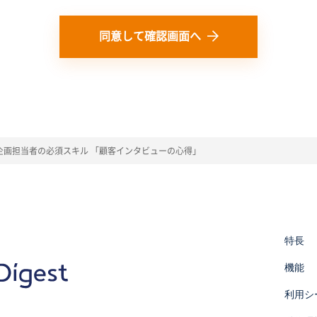
と同じ意味で使用します。
同意して確認画面へ
人情報を利用いたします。以下の目的の範囲を超えて個人情報を利用す
客様から個別に利用目的の通知を求められた場合には遅滞なく通知いた
様情報を取得することがあります。
、部署名、都道府県、メールアドレス、電話番号、お客様の立場を取得
回答
品・サービスに関する情報の提供"
企画担当者の必須スキル 「顧客インタビューの心得」
質向上、新サービスの開発のために、お客様を特定しない形でお客様情
利用する場合には、お客様へ利用目的および取得するお客様情報の項目
特長
本サービスを通じて取得したお客様の個人データを第三者に提供するこ
機能
は、第三者に個人情報を提供することがあります。
めに必要がある場合
利用シ
育成の推進のために特に必要がある場合
はその委託を受けた者が法令の定める事務を遂行することに対して協力す