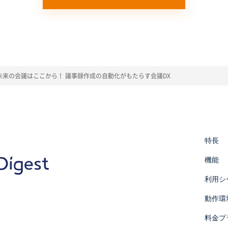
人情報を利用いたします。以下の目的の範囲を超えて個人情報を利用す
客様から個別に利用目的の通知を求められた場合には遅滞なく通知いた
様情報を取得することがあります。
、部署名、都道府県、メールアドレス、電話番号、お客様の立場を取得
回答
品・サービスに関する情報の提供"
未来の会議はここから！ 議事録作成の自動化がもたらす会議DX
質向上、新サービスの開発のために、お客様を特定しない形でお客様情
利用する場合には、お客様へ利用目的および取得するお客様情報の項目
特長
本サービスを通じて取得したお客様の個人データを第三者に提供するこ
機能
は、第三者に個人情報を提供することがあります。
めに必要がある場合
利用シ
育成の推進のために特に必要がある場合
はその委託を受けた者が法令の定める事務を遂行することに対して協力す
動作環
料金プ