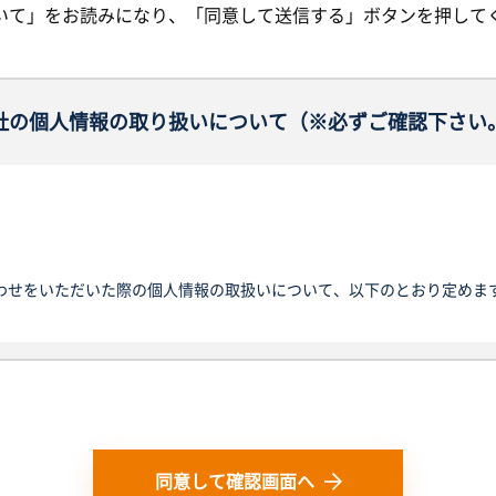
いて」をお読みになり、「同意して送信する」ボタンを押して
社の個人情報の取り扱いについて（※必ずご確認下さい
わせをいただいた際の個人情報の取扱いについて、以下のとおり定めま
サイトを通じて取得する個人情報の保護に関する法律にいう「個人情報
日その他の記述等により特定の個人を識別できるもの又は個人識別符号
報を単に「個人情報」といい、そのご本人を「お客様」と定義します。
と同じ意味で使用します。
同意して確認画面へ