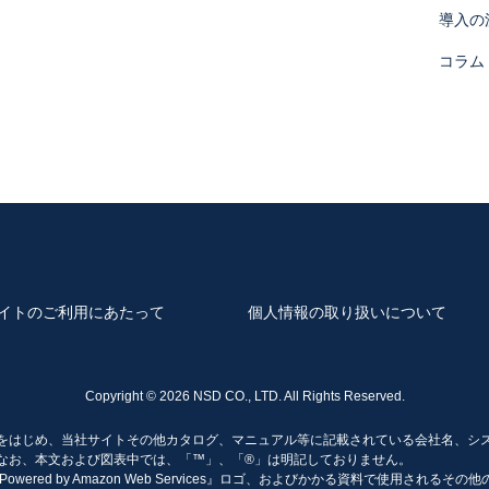
において、個人データの取扱いの全部又は一部を委託する場合がありま
導入の
たって守秘義務に関する事項等を定め、委託先に対する必要かつ適切な
コラム
提供いただくかどうかは任意ですが、当サイトを通じて当社
合には、適切な対応、情報をご提供できないことがあります。
条において以下同じです。）から当社の保有する個人データ又は第三者
但し、開示することにより次のいずれかに該当する場合は、その全部又
く通知します。
財産その他の権利利益を害するおそれがある場合
障を及ぼすおそれがある場合
イトのご利用にあたって
個人情報の取り扱いについて
誤った情報である場合には、当社に対し、当該個人データの訂正、追加
Copyright ©
2026 NSD CO., LTD. All Rights Reserved.
必要な調査を行い、その結果、請求に理由があると判断した場合には、
をはじめ、当社サイトその他カタログ、マニュアル等に記載されている会社名、シ
なお、本文および図表中では、「™」、「®」は明記しておりません。
実施について判断した場合には、遅滞なく、お客様に対してご連絡いた
es、『Powered by Amazon Web Services』ロゴ、およびかかる資料で使用される