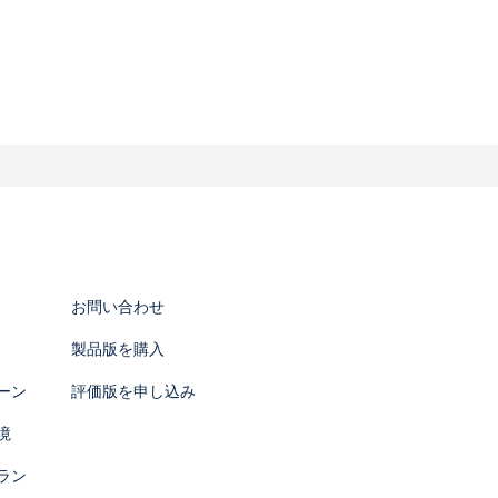
る場合には、事前に適切な方法でお客様か
します。
することがあります。
報を分析することがあります。上記に掲げ
を明示し、事前に適切な方法でお客様から
お問い合わせ
とはありません。なお、お客様の同意を得
製品版を購入
ーン
評価版を申し込み
る必要がある場合
境
ラン