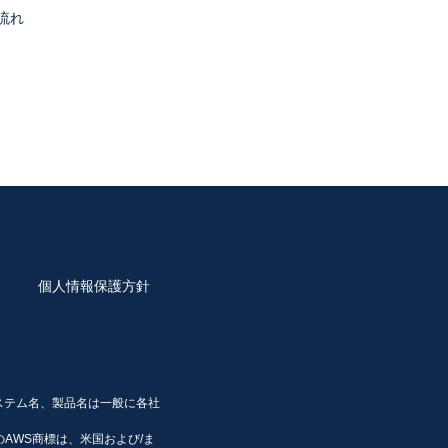
す。この場合、当社は、委託先としての適
流れ
監督を行います。
提供記録の開示を求められたときは、お客
は一部を開示しないこともあり、開示しな
個人情報保護方針
又は削除（以下「訂正等」といいます。）
遅滞なく当該個人データの訂正等を行いま
ステム名、製品名は一般に各社
します。
その他のAWS商標は、米国および/ま