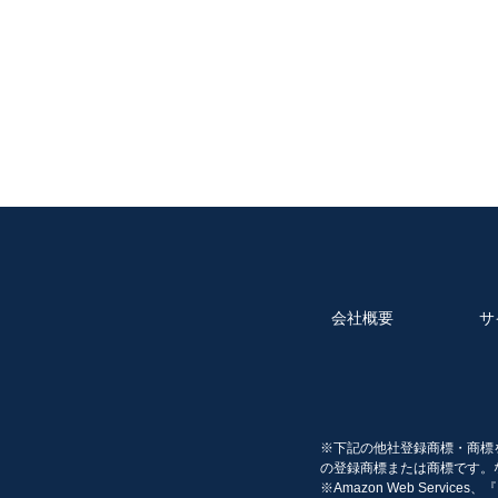
当社は、利用目的の達成に必要な範囲内
格性を十分審査するとともに、契約にあ
5. 任意性及びお客様に生じる結果
お客様は当サイトを通じて個人情報をご
が必要とする個人情報を取得できない場
6. 個人データ等の開示
当社は、お客様（ご本人に限ります。本
様に対し、遅滞なくこれを開示します。
い決定をした場合には、その旨を遅滞な
(1) お客様又は第三者の生命、身体、
(2) 当社の業務の適正な実施に著しい支
(3) その他法令に違反することとなる場合
会社概要
サ
7. 個人データの訂正等
お客様は、当社の保有する個人データが
を請求することができます。
当該請求を受けた場合、当社は遅滞なく
※下記の他社登録商標・商標
す。
の登録商標または商標です。
当社は、前項に基づき訂正等の実施・不
※Amazon Web Servic