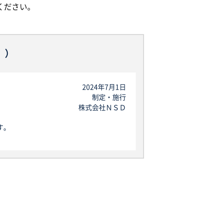
ください。
。）
2024年7月1日
制定・施行
株式会社ＮＳＤ
す。
」を指し、生存する個人に関する情報であ
が含まれるものを指します。
なお、本規定で用いられる「個人データ」