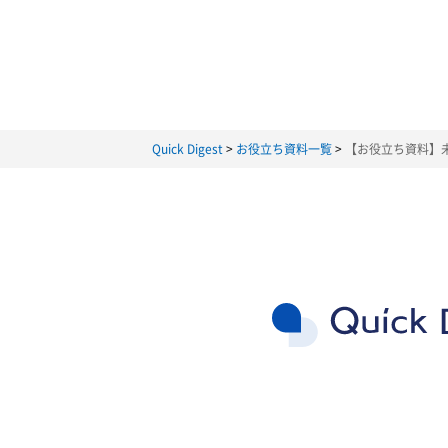
当社は、以下の目的に必要な範囲で、個
らの同意を得るものとします。また、お
当社は、当サイトにおいて、以下のお客
(1) お問い合わせ者様に関する情報
当社は、お客様の氏名、所属する団体名
"これらは、以下の目的で利用されます。
・お客様からのお問い合わせに対する
・当社およびグループ会社で取り扱う製
Quick Digest
お役立ち資料一覧
【お役立ち資料】
上記に定めるもののほか、当社製品の品
た利用目的の範囲を超えてお客様情報を
同意を得るものとします。
3. 個人データの第三者提供
当社は、お客様の同意を得ることなく、
ることが困難であり、かつ以下の場合に
(1) 人の生命、身体又は財産の保護のた
(2) 公衆衛生の向上又は児童の健全な
(3) 国の機関若しくは地方公共団体又
(4) その他法令で認められる場合
4. 個人データの取扱いの委託