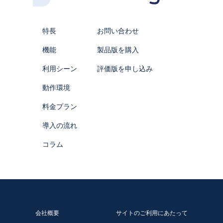
合には、事前に適切な方法でお客様からの同意を得るもの
とします。また、お客様から個別に利用目的の通知を求め
られた場合には遅滞なく通知いたします。
特長
お問い合わせ
当社は、当サイトにおいて、以下のお客様情報を取得する
機能
製品版を購入
ことがあります。
(1) お問い合わせ者様に関する情報
利用シーン
評価版を申し込み
当社は、お客様の氏名、所属する団体名、部署名、都道府
県、メールアドレス、電話番号、お客様の立場を取得する
動作環境
ことがあります。
"これらは、以下の目的で利用されます。
料金プラン
・お客様からのお問い合わせに対する回答
・当社およびグループ会社で取り扱う製品・サービスに
導入の流れ
関する情報の提供"
コラム
上記に定めるもののほか、当社製品の品質向上、新サービ
スの開発のために、お客様を特定しない形でお客様情報を
分析することがあります。上記に掲げた利用目的の範囲を
超えてお客様情報を利用する場合には、お客様へ利用目的
および取得するお客様情報の項目を明示し、事前に適切な
方法でお客様から同意を得るものとします。
会社概要
サイトのご利用にあたって
3. 個人データの第三者提供