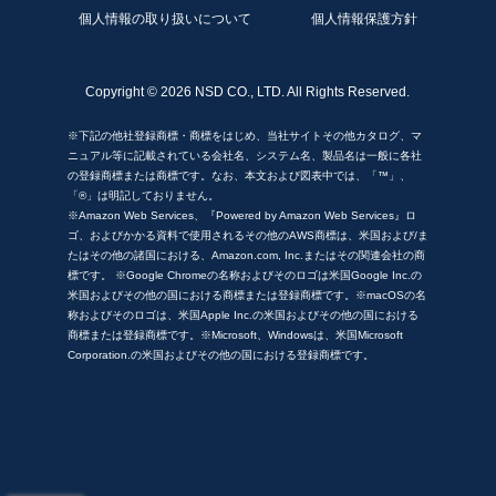
当社は、お客様の同意を得ることなく、本サービスを通じ
個人情報の取り扱いについて
個人情報保護方針
て取得したお客様の個人データを第三者に提供することは
ありません。なお、お客様の同意を得ることが困難であ
り、かつ以下の場合には、第三者に個人情報を提供するこ
Copyright ©
2026 NSD CO., LTD. All Rights Reserved.
とがあります。
(1) 人の生命、身体又は財産の保護のために必要がある場合
※下記の他社登録商標・商標をはじめ、当社サイトその他カタログ、マ
(2) 公衆衛生の向上又は児童の健全な育成の推進のために特
ニュアル等に記載されている会社名、システム名、製品名は一般に各社
に必要がある場合
の登録商標または商標です。なお、本文および図表中では、「™」、
(3) 国の機関若しくは地方公共団体又はその委託を受けた者
「®」は明記しておりません。
が法令の定める事務を遂行することに対して協力する必要
※Amazon Web Services、『Powered by Amazon Web Services』ロ
がある場合
ゴ、およびかかる資料で使用されるその他のAWS商標は、米国および/ま
(4) その他法令で認められる場合
たはその他の諸国における、Amazon.com, Inc.またはその関連会社の商
標です。 ※Google Chromeの名称およびそのロゴは米国Google Inc.の
米国およびその他の国における商標または登録商標です。※macOSの名
4. 個人データの取扱いの委託
称およびそのロゴは、米国Apple Inc.の米国およびその他の国における
当社は、利用目的の達成に必要な範囲内において、個人デ
商標または登録商標です。※Microsoft、Windowsは、米国Microsoft
ータの取扱いの全部又は一部を委託する場合があります。
Corporation.の米国およびその他の国における登録商標です。
この場合、当社は、委託先としての適格性を十分審査する
とともに、契約にあたって守秘義務に関する事項等を定
め、委託先に対する必要かつ適切な監督を行います。
5. 任意性及びお客様に生じる結果
お客様は当サイトを通じて個人情報をご提供いただくかど