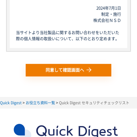
2024年7月1日
制定・施行
株式会社ＮＳＤ
当サイトより当社製品に関するお問い合わせをいただいた
際の個人情報の取扱いについて、以下のとおり定めます。
1. 個人情報について
本規定における個人情報とは、当社が当サイトを通じて取
得する個人情報の保護に関する法律にいう「個人情報」を
指し、生存する個人に関する情報であって、当該情報に含
同意して確認画面へ
まれる氏名、生年月日その他の記述等により特定の個人を
識別できるもの又は個人識別符号が含まれるものを指しま
す。
以後、当サイトを通じて取得した個人情報を単に「個人情
報」といい、そのご本人を「お客様」と定義します。な
Quick Digest
お役立ち資料一覧
Quick Digest セキュリティチェックリスト
お、本規定で用いられる「個人データ」は、個人情報保護
法における個人データと同じ意味で使用します。
2. 利用目的
当社は、以下の目的に必要な範囲で、個人情報を利用いた
します。以下の目的の範囲を超えて個人情報を利用する場