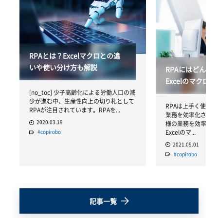
RPAとは？Excelマクロとの違
いや使い分け方も解説
RPAにはどんな
Excelのマクロ
[no_toc] 少子高齢化による労働人口の減
少が進む中、生産性向上の切り札として
RPAは上手く使い
RPAが注目されています。RPAを...
業務を効率化させる
2020.03.19
様の業務を効率化さ
Excelのマ...
#copirobo
2021.09.01
#copirobo
記事一覧