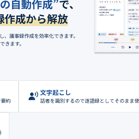
録の自動作成”
で、
録作成から解放
成し、議事録作成を効率化できます。
できます。
文字起こし
で要約
話者を識別するので逐語録としてそのまま
要