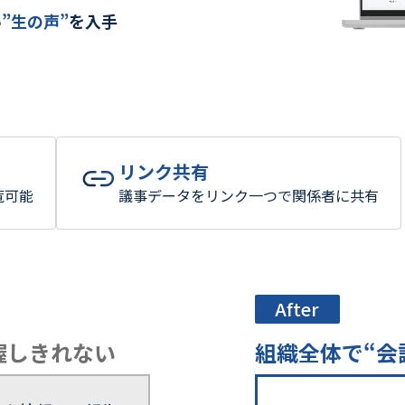
い
”生の声”
を入手
リンク共有
覧可能
議事データをリンク一つで関係者に共有
After
握しきれない
組織全体で“会