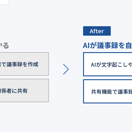
After
かる
AIが議事録を
業で議事録を作成
AIが文字起こし
関係者に共有
共有機能で議事