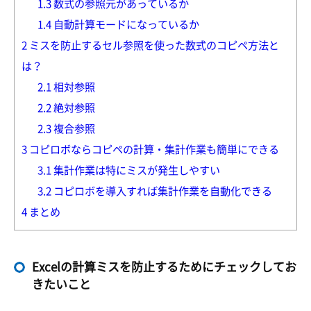
1.3
数式の参照元があっているか
1.4
自動計算モードになっているか
2
ミスを防止するセル参照を使った数式のコピペ方法と
は？
2.1
相対参照
2.2
絶対参照
2.3
複合参照
3
コピロボならコピペの計算・集計作業も簡単にできる
3.1
集計作業は特にミスが発生しやすい
3.2
コピロボを導入すれば集計作業を自動化できる
4
まとめ
Excelの計算ミスを防止するためにチェックしてお
きたいこと