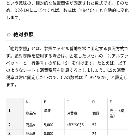
という意味の、相対的な位置関係が固定された数式です。そのた
め、D2をD4にコピペすれば、数式は「=B4*C4」と自動的に変化
します。
絶対参照
「絶対参照」とは、参照するセル番地を常に固定する参照方式で
す。絶対参照を使用する場合は、固定したいセルの「列アルファ
ベット」と「行番号」の前に「$」を付けます。たとえば、以下
のようなシートで消費税額を計算するとしましょう。C5の消費
税率は常に固定したいので、C2の数式は「=B2*$C$5」と設定し
ます。
A
B
C
D
E
1
単価
売上（税
商品名
消費税
個数
込）
2
商品A
5,000
=B2*$C$5
52
3
商品B
8,000
24