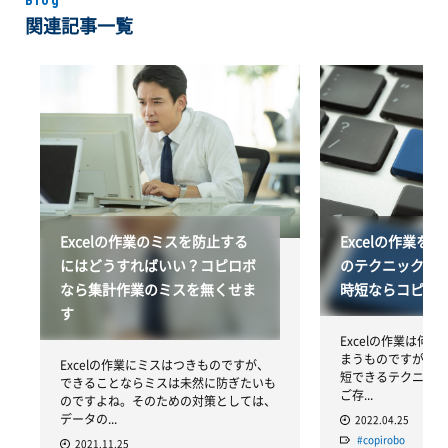
関連記事一覧
Excelの作業のミスを防止する
Excelの作業を
にはどうすればいい？コピロボ
のテクニック8
なら集計作業のミスを無くせま
時短ならコピロ
す
Excelの作業は何
まうものですが、実は
Excelの作業にミスはつきものですが、
短できるテクニック
できることならミスは未然に防ぎたいも
ご存...
のですよね。そのための対策としては、
データの...
2022.04.25
#copirobo
2021.11.25