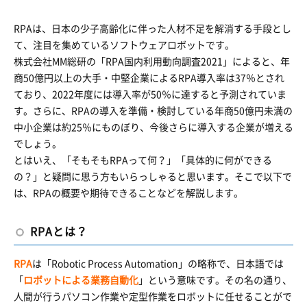
RPAは、日本の少子高齢化に伴った人材不足を解消する手段とし
て、注目を集めているソフトウェアロボットです。
株式会社MM総研の「RPA国内利用動向調査2021」によると、年
商50億円以上の大手・中堅企業によるRPA導入率は37％とされ
ており、2022年度には導入率が50％に達すると予測されていま
す。さらに、RPAの導入を準備・検討している年商50億円未満の
中小企業は約25％にものぼり、今後さらに導入する企業が増える
でしょう。
とはいえ、「そもそもRPAって何？」「具体的に何ができる
の？」と疑問に思う方もいらっしゃると思います。そこで以下で
は、RPAの概要や期待できることなどを解説します。
RPAとは？
RPA
は「Robotic Process Automation」の略称で、日本語では
「
ロボットによる業務自動化
」という意味です。その名の通り、
人間が行うパソコン作業や定型作業をロボットに任せることがで