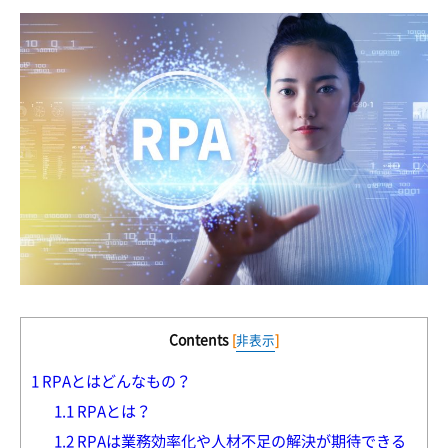
Contents
[
非表示
]
1
RPAとはどんなもの？
1.1
RPAとは？
1.2
RPAは業務効率化や人材不足の解決が期待できる