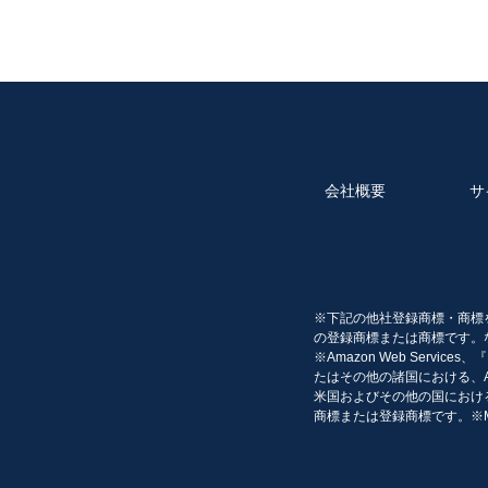
が必要とする個人情報を取得できない場
6. 個人データ等の開示
当社は、お客様（ご本人に限ります。本
様に対し、遅滞なくこれを開示します。
い決定をした場合には、その旨を遅滞な
(1) お客様又は第三者の生命、身体、
(2) 当社の業務の適正な実施に著しい支
(3) その他法令に違反することとなる場合
会社概要
サ
7. 個人データの訂正等
お客様は、当社の保有する個人データが
を請求することができます。
当該請求を受けた場合、当社は遅滞なく
※下記の他社登録商標・商標
す。
の登録商標または商標です。
当社は、前項に基づき訂正等の実施・不
※Amazon Web Servic
たはその他の諸国における、Amaz
8. 個人データの利用停止等
米国およびその他の国における
お客様は、当社に対し、当社の保有する
商標または登録商標です。※Micr
ます。
当社は、前項の請求を受けた場合には、
を行うものとします。但し、個人データ