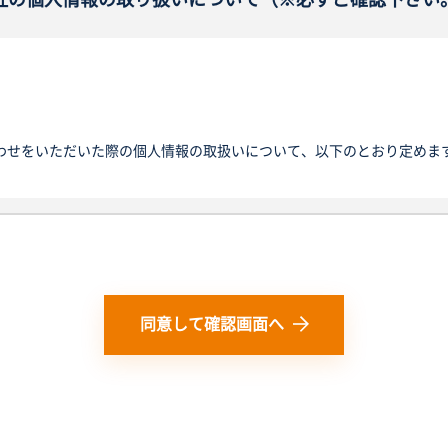
わせをいただいた際の個人情報の取扱いについて、以下のとおり定めま
サイトを通じて取得する個人情報の保護に関する法律にいう「個人情報
日その他の記述等により特定の個人を識別できるもの又は個人識別符号
報を単に「個人情報」といい、そのご本人を「お客様」と定義します。
と同じ意味で使用します。
同意して確認画面へ
人情報を利用いたします。以下の目的の範囲を超えて個人情報を利用す
客様から個別に利用目的の通知を求められた場合には遅滞なく通知いた
様情報を取得することがあります。
、部署名、都道府県、メールアドレス、電話番号、お客様の立場を取得