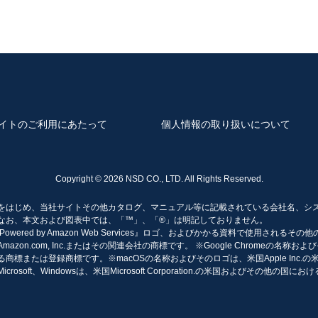
合には、適切な対応、情報をご提供できないことがあります。
条において以下同じです。）から当社の保有する個人データ又は第三者
但し、開示することにより次のいずれかに該当する場合は、その全部又
く通知します。
財産その他の権利利益を害するおそれがある場合
障を及ぼすおそれがある場合
イトのご利用にあたって
個人情報の取り扱いについて
誤った情報である場合には、当社に対し、当該個人データの訂正、追加
Copyright ©
2026 NSD CO., LTD. All Rights Reserved.
必要な調査を行い、その結果、請求に理由があると判断した場合には、
をはじめ、当社サイトその他カタログ、マニュアル等に記載されている会社名、シ
なお、本文および図表中では、「™」、「®」は明記しておりません。
実施について判断した場合には、遅滞なく、お客様に対してご連絡いた
es、『Powered by Amazon Web Services』ロゴ、およびかかる資料で使用される
on.com, Inc.またはその関連会社の商標です。 ※Google Chromeの名称およびそ
商標または登録商標です。※macOSの名称およびそのロゴは、米国Apple Inc.
個人データの利用の停止、消去又は第三者提供の停止（以下「利用停止
osoft、Windowsは、米国Microsoft Corporation.の米国およびその他の国
遅滞なく必要な調査を行い、その結果前項の請求に理由があると判断し
の利用停止等に多額の費用を要する場合その他利用停止等を行うことが