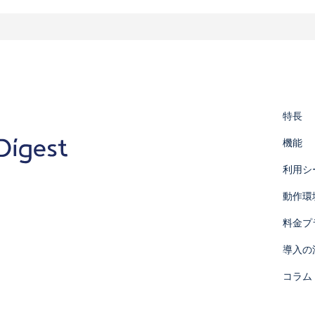
回答
品・サービスに関する情報の提供"
質向上、新サービスの開発のために、お客様を特定しない形でお客様情
利用する場合には、お客様へ利用目的および取得するお客様情報の項目
特長
本サービスを通じて取得したお客様の個人データを第三者に提供するこ
機能
は、第三者に個人情報を提供することがあります。
めに必要がある場合
利用シ
育成の推進のために特に必要がある場合
はその委託を受けた者が法令の定める事務を遂行することに対して協力す
動作環
料金プ
において、個人データの取扱いの全部又は一部を委託する場合がありま
導入の
たって守秘義務に関する事項等を定め、委託先に対する必要かつ適切な
コラム
提供いただくかどうかは任意ですが、当サイトを通じて当社