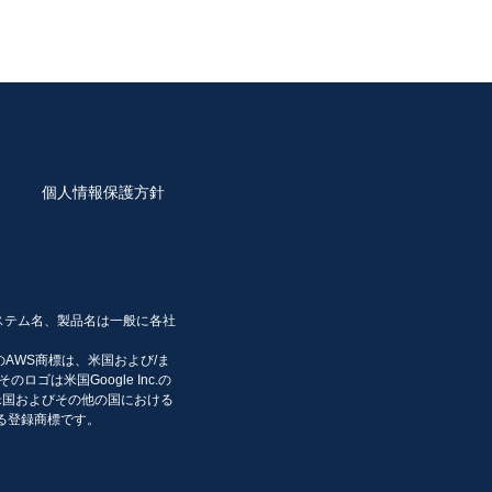
提供記録の開示を求められたときは、お客
は一部を開示しないこともあり、開示しな
個人情報保護方針
又は削除（以下「訂正等」といいます。）
遅滞なく当該個人データの訂正等を行いま
ステム名、製品名は一般に各社
します。
その他のAWS商標は、米国および/ま
のロゴは米国Google Inc.の
の米国およびその他の国における
等」といいます。）を請求することができ
における登録商標です。
た場合には、当該個人データの利用停止等
困難な場合であって、お客様の権利利益を