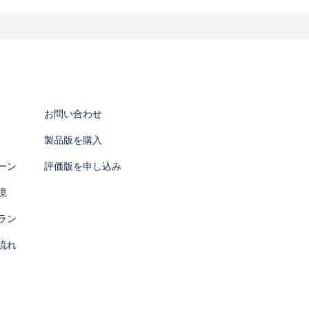
報を分析することがあります。上記に掲げ
を明示し、事前に適切な方法でお客様から
お問い合わせ
とはありません。なお、お客様の同意を得
製品版を購入
ーン
評価版を申し込み
る必要がある場合
境
ラン
す。この場合、当社は、委託先としての適
流れ
監督を行います。