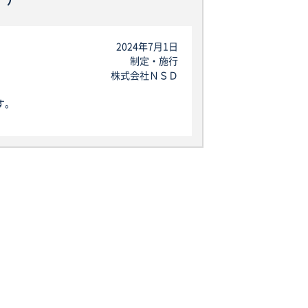
2024年7月1日
制定・施行
株式会社ＮＳＤ
す。
」を指し、生存する個人に関する情報であ
が含まれるものを指します。
なお、本規定で用いられる「個人データ」
る場合には、事前に適切な方法でお客様か
します。
することがあります。