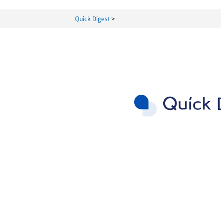
・お客様からのお問い合わせに対する
・当社およびグループ会社で取り扱う製
Quick Digest
上記に定めるもののほか、当社製品の品
た利用目的の範囲を超えてお客様情報を
同意を得るものとします。
3. 個人データの第三者提供
当社は、お客様の同意を得ることなく、
ることが困難であり、かつ以下の場合に
(1) 人の生命、身体又は財産の保護のた
(2) 公衆衛生の向上又は児童の健全な
(3) 国の機関若しくは地方公共団体又
(4) その他法令で認められる場合
4. 個人データの取扱いの委託
当社は、利用目的の達成に必要な範囲内
格性を十分審査するとともに、契約にあ
5. 任意性及びお客様に生じる結果
お客様は当サイトを通じて個人情報をご