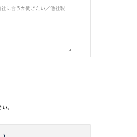
さい。
。）