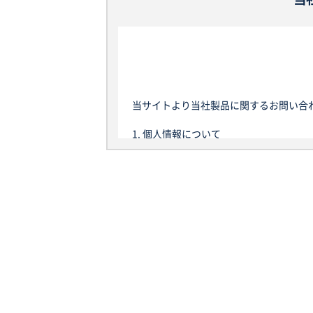
当サイトより当社製品に関するお問い合
1. 個人情報について
本規定における個人情報とは、当社が当
って、当該情報に含まれる氏名、生年月
以後、当サイトを通じて取得した個人情
は、個人情報保護法における個人データ
2. 利用目的
当社は、以下の目的に必要な範囲で、個
らの同意を得るものとします。また、お
当社は、当サイトにおいて、以下のお客
(1) お問い合わせ者様に関する情報
当社は、お客様の氏名、所属する団体名
"これらは、以下の目的で利用されます。