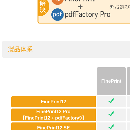
製品体系
FinePrint
FinePrint12
FinePrint12 Pro
【FinePrint12 + pdfFactory9】
FinePrint12 SE