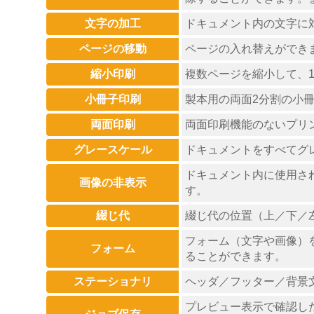
文字の加工
ドキュメント内の文字に
ページの移動
ページの入れ替えができ
縮小印刷
複数ページを縮小して、1
小冊子印刷
製本用の両面2分割の小
両面印刷
両面印刷機能のないプリ
グレースケール
ドキュメントをすべてグ
ドキュメント内に使用さ
画像の非表示
す。
綴じ代
綴じ代の位置（上／下／
フォーム（文字や画像）
フォーム
ることができます。
ステーショナリ
ヘッダ／フッター／背景
プレビュー表示で確認し