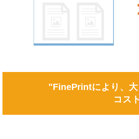
"FinePrintに
コス